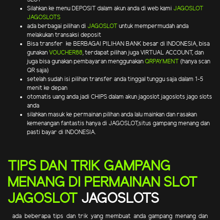
Silahkan ke menu DEPOSIT dalam akun anda di web kami
JAGOSLOT
JAGOSLOTS
ada berbagai pilihan di
JAGOSLOT
untuk mempermudah anda
melakukan transaksi deposit
Bisa transfer ke BERBAGAI PILIHAN BANK besar di INDONESIA, bisa
gunakan
VOUCHER88
, terdapat pilihan juga VIRTUAL ACCOUNT, dan
juga bisa gunakan pembayaran menggunakan
QRPAYMENT
(hanya scan
QR saja)
setelah sudah isi pilihan transfer anda tinggal tunggu saja dalam 1-5
menit ke depan
otomatis uang anda jadi CHIPS dalam akun jagoslot jagoslots jago slots
anda
silahkan masuk ke permainan pilihan anda lalu mainkan dan rasakan
kemenangan fantastis hanya di JAGOSLOT,situs gampang menang dan
pasti bayar di INDONESIA.
TIPS DAN TRIK GAMPANG
MENANG DI PERMAINAN SLOT
JAGOSLOT
JAGOSLOTS
ada beberapa tips dan trik yang membuat anda gampang menang dan