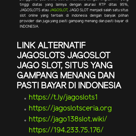
tinggi diatas yang lainnya dengan akurasi RTP ditas 95%,
JAGOSLOTS atau
JAGOSLOT
, JAGO SLOT menjadi salah satu situs
slot online yang terbaik di indonesia dengan banyak pilihan
provider dan juga yang pasti gampang menang dan pasti bayar di
INDONESIA.
LINK ALTERNATIF
JAGOSLOTS JAGOSLOT
JAGO SLOT, SITUS YANG
GAMPANG MENANG DAN
PASTI BAYAR DI INDONESIA
https://t.ly/jagoslots1
https://jagoslotsceria.org
https://jago138slot.wiki/
https://194.233.75.176/