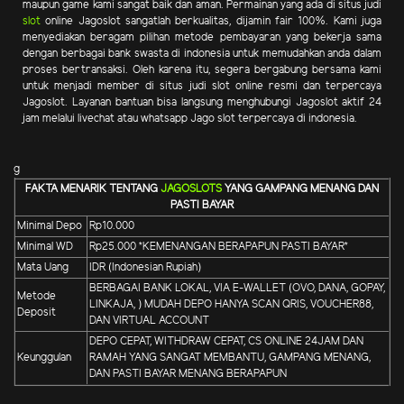
maupun game kami sangat baik dan aman. Permainan yang ada di situs judi
slot
online Jagoslot sangatlah berkualitas, dijamin fair 100%. Kami juga
menyediakan beragam pilihan metode pembayaran yang bekerja sama
dengan berbagai bank swasta di indonesia untuk memudahkan anda dalam
proses bertransaksi. Oleh karena itu, segera bergabung bersama kami
untuk menjadi member di situs judi slot online resmi dan terpercaya
Jagoslot. Layanan bantuan bisa langsung menghubungi Jagoslot aktif 24
jam melalui livechat atau whatsapp Jago slot terpercaya di indonesia.
g
FAKTA MENARIK TENTANG
JAGOSLOTS
YANG GAMPANG MENANG DAN
PASTI BAYAR
Minimal Depo
Rp10.000
Minimal WD
Rp25.000 *KEMENANGAN BERAPAPUN PASTI BAYAR*
Mata Uang
IDR (Indonesian Rupiah)
BERBAGAI BANK LOKAL, VIA E-WALLET (OVO, DANA, GOPAY,
Metode
LINKAJA, ) MUDAH DEPO HANYA SCAN QRIS, VOUCHER88,
Deposit
DAN VIRTUAL ACCOUNT
DEPO CEPAT, WITHDRAW CEPAT, CS ONLINE 24JAM DAN
Keunggulan
RAMAH YANG SANGAT MEMBANTU, GAMPANG MENANG,
DAN PASTI BAYAR MENANG BERAPAPUN