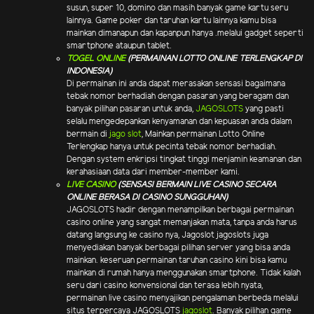
susun, super 10, domino dan masih banyak game kartu seru
lainnya. Game poker dan taruhan kartu lainnya kamu bisa
mainkan dimanapun dan kapanpun hanya .melalui gadget seperti
smartphone ataupun tablet.
TOGEL ONLINE
(PERMAINAN LOTTO ONLINE TERLENGKAP DI
INDONESIA)
Di permainan ini anda dapat merasakan sensasi bagaimana
tebak nomor berhadiah dengan pasaran yang beragam dan
banyak pilihan pasaran untuk anda,
JAGOSLOTS
yang pasti
selalu mengedepankan kenyamanan dan kepuasan anda dalam
bermain di
jago slot
, Mainkan permainan Lotto Online
Terlengkap hanya untuk pecinta tebak nomor berhadiah.
Dengan system enkripsi tingkat tinggi menjamin keamanan dan
kerahasiaan data dari member-member kami.
LIVE CASINO
(SENSASI BERMAIN LIVE CASINO SECARA
ONLINE BERASA DI CASINO SUNGGUHAN)
JAGOSLOTS hadir dengan menampilkan berbagai permainan
casino online yang sangat memanjakan mata, tanpa anda harus
datang langsung ke casino nya, Jagoslot jagoslots juga
menyediakan banyak berbagai pilihan server yang bisa anda
mainkan. keseruan permainan taruhan casino kini bisa kamu
mainkan di rumah hanya menggunakan smartphone. Tidak kalah
seru dari casino konvensional dan terasa lebih nyata,
permainan live casino menyajikan pengalaman berbeda melalui
situs terpercaya JAGOSLOTS
jagoslot
. Banyak pilihan game