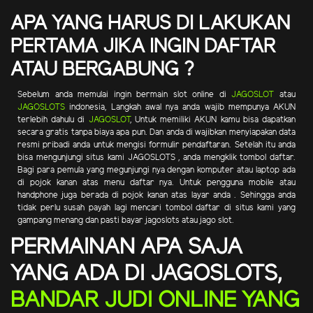
APA YANG HARUS DI LAKUKAN
PERTAMA JIKA INGIN DAFTAR
ATAU BERGABUNG ?
Sebelum anda memulai ingin bermain slot online di
JAGOSLOT
atau
JAGOSLOTS
indonesia, Langkah awal nya anda wajib mempunya AKUN
terlebih dahulu di
JAGOSLOT
, Untuk memiliki AKUN kamu bisa dapatkan
secara gratis tanpa biaya apa pun. Dan anda di wajibkan menyiapakan data
resmi pribadi anda untuk mengisi formulir pendaftaran. Setelah itu anda
bisa mengunjungi situs kami JAGOSLOTS , anda mengklik tombol daftar.
Bagi para pemula yang megunjungi nya dengan komputer atau laptop ada
di pojok kanan atas menu daftar nya. Untuk pengguna mobile atau
handphone juga berada di pojok kanan atas layar anda . Sehingga anda
tidak perlu susah payah lagi mencari tombol daftar di situs kami yang
gampang menang dan pasti bayar jagoslots atau jago slot.
PERMAINAN APA SAJA
YANG ADA DI JAGOSLOTS,
BANDAR JUDI ONLINE YANG