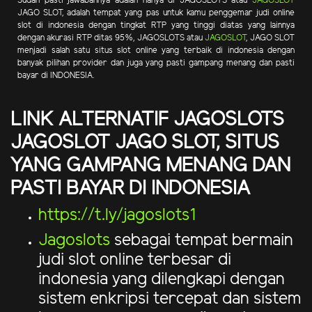
Sudah pasti jawabannya adalah hanya di JAGOSLOTS atau
JAGOSLOT
JAGO SLOT, adalah tempat yang pas untuk kamu penggemar judi online
slot di indonesia dengan tingkat RTP yang tinggi diatas yang lainnya
dengan akurasi RTP ditas 95%, JAGOSLOTS atau
JAGOSLOT
, JAGO SLOT
menjadi salah satu situs slot online yang terbaik di indonesia dengan
banyak pilihan provider dan juga yang pasti gampang menang dan pasti
bayar di INDONESIA.
LINK ALTERNATIF JAGOSLOTS
JAGOSLOT JAGO SLOT, SITUS
YANG GAMPANG MENANG DAN
PASTI BAYAR DI INDONESIA
https://t.ly/jagoslots1
Jagoslots
sebagai tempat bermain
judi slot online terbesar di
indonesia yang dilengkapi dengan
sistem enkripsi tercepat dan sistem