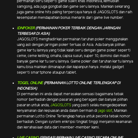
permainan seru seperti game suwit khas Indonesia, kemudian
samgong, ada juga gongball dan game seru lainnya. Mainkan sekarang
juga game online hits paling terpercaya hanya di JAGOSLOTS dan raih
kesempatan mendapatkan bonus menarik dari game live number.
IDNPOKER
(PERMAINAN POKER TERBAIK DENGAN JARINGAN
TERBESAR DI ASIA)
JAGOSLOTS menghadirkan permainan taruhan poker menggunakan
uang asli dengan jaringan poker terluas di Asia. Ada banyak pilihan
game kartu lainnya yang tidak kalah seru dengan game poker seperti
ceme, ceme keliling, omaha, capsa susun, super 10, domino dan masih
banyak game kartu seru lainnya. Game poker dan taruhan kartu lainnya
kamu bisa mainkan dimanapun dan kapanpun hanya .melalui gadget
seperti smartphone ataupun tablet.
TOGEL ONLINE
(PERMAINAN LOTTO ONLINE TERLENGKAP DI
INDONESIA)
Di permainan ini anda dapat merasakan sensasi bagaimana tebak
nomor berhadiah dengan pasaran yang beragam dan banyak pilihan
pasaran untuk anda,
JAGOSLOTS
yang pasti selalu mengedepankan
kenyamanan dan kepuasan anda dalam bermain di
jago slot
, Mainkan
permainan Lotto Online Terlengkap hanya untuk pecinta tebak nomor
berhadiah. Dengan system enkripsi tingkat tinggi menjamin keamanan
dan kerahasiaan data dari member-member kami.
LIVE CASINO
(SENSASI BERMAIN LIVE CASINO SECARA ONLINE