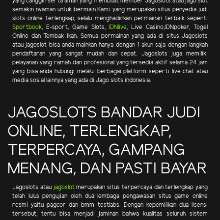
yang canggih serta aman yang membuat member Jagoslots atau jago slot
semakin nyaman untuk bermain.Kami yang merupakan situs penyedia judi
slots online terlengkap, selalu menghadirkan permainan terbaik seperti
Sportbook
, E-sport, Game Slots,
IDNlive
, Live Casino,IDNpoker, Togel
Online dan Tembak Ikan. Semua permainan yang ada di situs Jagoslots
atau jagoslot bisa anda mainkan hanya dengan 1 akun saja dengan langkah
pendaftaran yang sangat mudah dan cepat. Jagoslots juga memiliki
pelayanan yang ramah dan profesional yang tersedia aktif selama 24 jam
yang bisa anda hubungi melalui berbagai platform seperti live chat atau
media sosial lainnya yang ada di Jago slots indonesia.
JAGOSLOTS BANDAR JUDI
ONLINE, TERLENGKAP,
TERPERCAYA, GAMPANG
MENANG, DAN PASTI BAYAR
Jagoslots atau
jagoslot
merupakan situs terpercaya dan terlengkap yang
telah lulus pengujian oleh dua lembaga pengawasan situs game online
resmi yaitu pagcor dan bmm testlabs. Dengan kepemilikan dua lisensi
tersebut, tentu bisa menjadi jaminan bahwa kualitas seluruh sistem