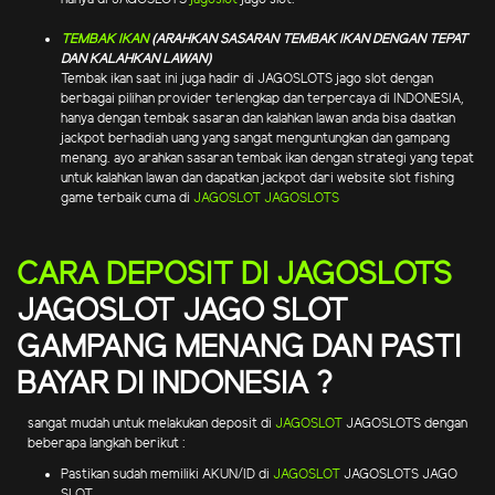
TEMBAK IKAN
(ARAHKAN SASARAN TEMBAK IKAN DENGAN TEPAT
DAN KALAHKAN LAWAN)
Tembak ikan saat ini juga hadir di JAGOSLOTS jago slot dengan
berbagai pilihan provider terlengkap dan terpercaya di INDONESIA,
hanya dengan tembak sasaran dan kalahkan lawan anda bisa daatkan
jackpot berhadiah uang yang sangat menguntungkan dan gampang
menang. ayo arahkan sasaran tembak ikan dengan strategi yang tepat
untuk kalahkan lawan dan dapatkan jackpot dari website slot fishing
game terbaik cuma di
JAGOSLOT
JAGOSLOTS
CARA DEPOSIT DI JAGOSLOTS
JAGOSLOT JAGO SLOT
GAMPANG MENANG DAN PASTI
BAYAR DI INDONESIA ?
sangat mudah untuk melakukan deposit di
JAGOSLOT
JAGOSLOTS dengan
beberapa langkah berikut :
Pastikan sudah memiliki AKUN/ID di
JAGOSLOT
JAGOSLOTS JAGO
SLOT