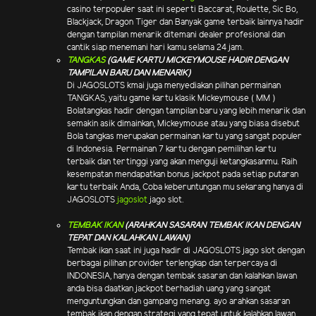
casino terpopuler saat ini seperti Baccarat, Roulette, Sic Bo,
Blackjack, Dragon Tiger dan Banyak game terbaik lainnya hadir
dengan tampilan menarik ditemani dealer profesional dan
cantik siap menemani hari kamu selama 24 jam.
TANGKAS
(GAME KARTU MICKEYMOUSE HADIR DENGAN
TAMPILAN BARU DAN MENARIK)
Di JAGOSLOTS kmai juga menyediakan pilihan permainan
TANGKAS, yaitu game kartu klasik Mickeymouse ( MM )
Bolatangkas hadir dengan tampilan baru yang lebih menarik dan
semakin asik dimainkan, Mickeymouse atau yang biasa disebut
Bola tangkas merupakan permainan kartu yang sangat populer
di Indonesia. Permainan 7 kartu dengan pemilihan kartu
terbaik dan tertinggi yang akan menguji ketangkasanmu. Raih
kesempatan mendapatkan bonus jackpot pada setiap putaran
kartu terbaik Anda, Coba keberuntungan mu sekarang hanya di
JAGOSLOTS
jagoslot
jago slot.
TEMBAK IKAN
(ARAHKAN SASARAN TEMBAK IKAN DENGAN
TEPAT DAN KALAHKAN LAWAN)
Tembak ikan saat ini juga hadir di JAGOSLOTS jago slot dengan
berbagai pilihan provider terlengkap dan terpercaya di
INDONESIA, hanya dengan tembak sasaran dan kalahkan lawan
anda bisa daatkan jackpot berhadiah uang yang sangat
menguntungkan dan gampang menang. ayo arahkan sasaran
tembak ikan dengan strategi yang tepat untuk kalahkan lawan