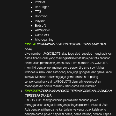
PGSoft
Red Tiger
TTG
Booming
Playson
Betsoft
AllWaySpin
Game Art
Microgaming
IDNLIVE
(PERMAINAN LIVE TRADISIONAL YANG UNIK DAN
FAIR)
Live number JAGOSLOTS atau jago slot jagoslot menghadirkan
game tradisional yang meningkatkan nostalgia pecinta taruhan
online akan permainan jaman dulu. Live number JAGOSLOTS
memiliki banyak permainan seru seperti game suwit khas
Indonesia, kemudian samgong, ada juga gongball dan game seru
lainnya. Mainkan sekarang juga game online hits paling
terpercaya hanya di JAGOSLOTS dan raih kesempatan
mendapatkan bonus menarik dari game live number.
IDNPOKER
(PERMAINAN POKER TERBAIK DENGAN JARINGAN
TERBESAR DI ASIA)
JAGOSLOTS menghadirkan permainan taruhan poker
menggunakan uang asli dengan jaringan poker terluas di Asia.
Ada banyak pilihan game kartu lainnya yang tidak kalah seru
dengan game poker seperti ceme, ceme keliling, omaha, capsa